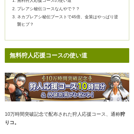
無料狩人応援コースの使い道
プレアシ秘伝コースなんやで？？
ネカプレアシ秘伝ブーストで45倍、金策はやっぱり逆
襲ヒプ？
無料狩人応援コースの使い道
10万時間突破記念で配布された狩人応援コース、通称
狩
りコ。