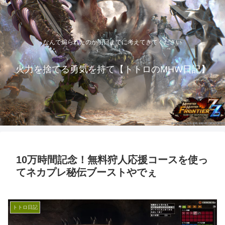
なんで煽られたのか明日までに考えてきてください
火力を捨てる勇気を持て【トトロのMHW日記】
10万時間記念！無料狩人応援コースを使っ
てネカプレ秘伝ブーストやでぇ
トトロ日記