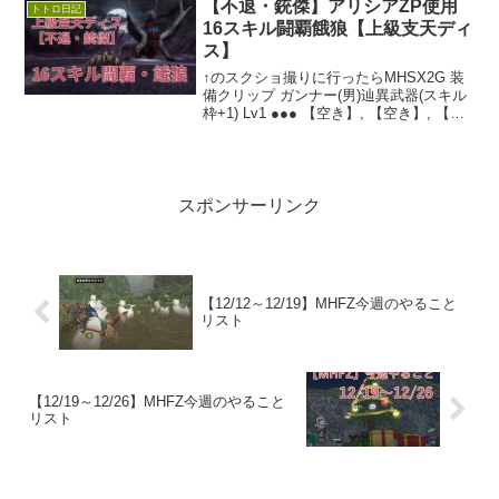
質な芸術をあなたに。腹筋が捻じ切れま
【不退・銃傑】アリシアZP使用
トトロ日記
した。今日は新春初笑いと...
16スキル闘覇餓狼【上級支天ディ
ス】
↑のスクショ撮りに行ったらMHSX2G 装
備クリップ ガンナー(男)辿異武器(スキル
枠+1) Lv1 ●●● 【空き】, 【空き】, 【空
き】ボガバドZXキャップ (辿ZX) Lv7 396
●●● 真銃傑珠・青龍, 真銃傑珠・青龍, 真
銃...
スポンサーリンク
【12/12～12/19】MHFZ今週のやること
リスト
【12/19～12/26】MHFZ今週のやること
リスト