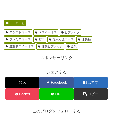
トトロ日記
アシストコース
ドスイーオス
ヒプノック
プレミアコース
狩コ
狩人応援コース
辿異種
逆襲ドスイーオス
逆襲ヒプノック
金策
スポンサーリンク
シェアする
X
Facebook
はてブ
Pocket
LINE
コピー
このブログをフォローする