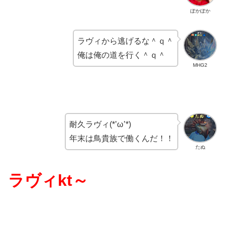
ぽかぽか
ラヴィから逃げるな＾ｑ＾
俺は俺の道を行く＾ｑ＾
MHG2
耐久ラヴィ(*’ω’*)
年末は鳥貴族で働くんだ！！
たぬ
ラヴィkt～