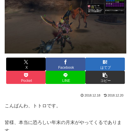
X
Facebook
はてブ
Pocket
LINE
コピー
2018.12.18
2018.12.20
こんばんわ、トトロです。
皆様、本当に恐ろしい年末の月末がやってくるでありま
す。