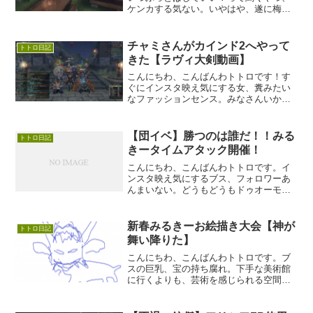
ケンカする気ない。いやはや、遂に梅雨
入りしてしまいましたね。真夏の様な暑
さから、雨のせいで忘れてた寒さがやっ
てくる、気温のアップダウン。繁忙期で
チャミさんがカインド2へやって
トトロ日記
心身共に披露している私は...
きた【ラヴィ大剣動画】
こんにちわ、こんばんわトトロです！す
ぐにインスタ映え気にする女、糞みたい
なファッションセンス。みなさんいかが
お過ごしでしょうか？実は今日凄い人が
カインド2へ。。。。チャミさんだぁああ
あああラヴィで大剣をやる人なら、一度
【団イベ】勝つのは誰だ！！みる
トトロ日記
はこの人の動画にお世話...
きータイムアタック開催！
こんにちわ、こんばんわトトロです。イ
ンスタ映え気にするブス、フォロワーあ
んまいない。どうもどうもドゥオーモ！
本日は待ちに待ったミルキー団イベが開
催されました！その名はあああああああ
ああああみるきータイムアタック！簡単
新春みるきーお絵描き大会【神が
トトロ日記
に言えば条件指定はありま...
舞い降りた】
こんにちわ、こんばんわトトロです。ブ
スの巨乳、宝の持ち腐れ。下手な美術館
に行くよりも、芸術を感じられる空間。
みるきーには天才も鬼才もいる事を知っ
た日。世界の壁の高さに絶望した夜。上