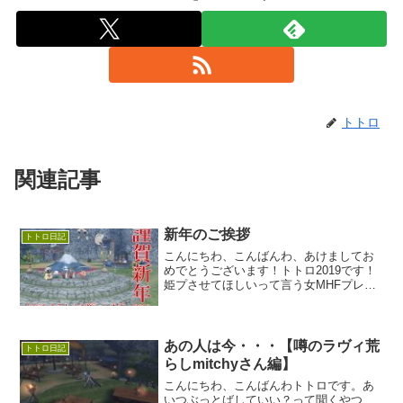
トトロ
関連記事
新年のご挨拶
トトロ日記
こんにちわ、こんばんわ、あけましてお
めでとうございます！トトロ2019です！
姫プさせてほしいって言う女MHFプレイ
ヤー、だいたいブス。いやー2019がやっ
てきましたねぇ。別に待ってなかったけ
ど、やってきちゃった。今年もよろしく
お願いします！...
あの人は今・・・【噂のラヴィ荒
トトロ日記
らしmitchyさん編】
こんにちわ、こんばんわトトロです。あ
いつぶっとばしていい？って聞くやつ、