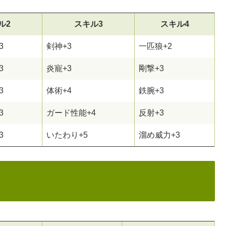
ル2
スキル3
スキル4
3
剣神+3
一匹狼+2
3
炎寵+3
剛撃+3
3
体術+4
鉄腕+3
3
ガード性能+4
反射+3
3
いたわり+5
溜め威力+3