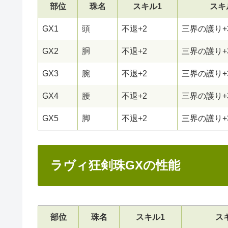
部位
珠名
スキル1
スキ
GX1
頭
不退+2
三界の護り+
GX2
胴
不退+2
三界の護り+
GX3
腕
不退+2
三界の護り+
GX4
腰
不退+2
三界の護り+
GX5
脚
不退+2
三界の護り+
ラヴィ狂剣珠GXの性能
部位
珠名
スキル1
ス