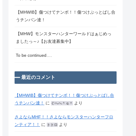
【MHWIB】傷つけてナンボ！！傷つけぶっとばし合
うチンパン達！
【MHW】モンスターハンターワールドはぁじめっ
ましたっ～♪【お友達募集中】
To be continued….
最近のコメント
【MHWIB】傷つけてナンボ！！傷つけぶっとばし合
うチンパン達！
に
より
ぐへへ＾ｑ＾
さよならMHF！！さよならモンスターハンターフロ
ンティア！！
に
より
トトロ