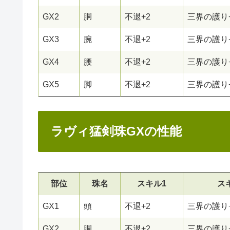
GX2
胴
不退+2
三界の護り
GX3
腕
不退+2
三界の護り
GX4
腰
不退+2
三界の護り
GX5
脚
不退+2
三界の護り
ラヴィ猛剣珠GXの性能
部位
珠名
スキル1
ス
GX1
頭
不退+2
三界の護り
GX2
胴
不退+2
三界の護り