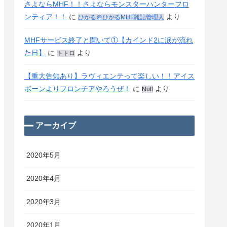
さよならMHF！！さよならモンスターハンターフロ
ンティア！！
に
より
ひかる＠ひかるMHF雑記管理人
MHFサービス終了と聞いて①【カインド2に涙が流れ
た日】
に
より
トトロ
【重大告知あり】ラヴィエンテって楽しい！！アイス
ボーンよりフロンチアやろうぜ！
に
より
Null
アーカイブ
2020年5月
2020年4月
2020年3月
2020年1月