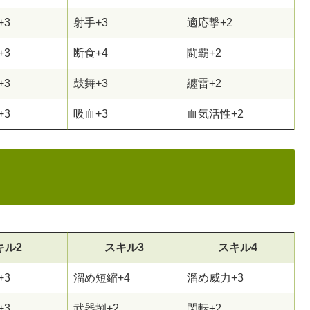
+3
射手+3
適応撃+2
+3
断食+4
闘覇+2
+3
鼓舞+3
纏雷+2
+3
吸血+3
血気活性+2
キル2
スキル3
スキル4
+3
溜め短縮+4
溜め威力+3
+3
武器捌+2
閃転+2