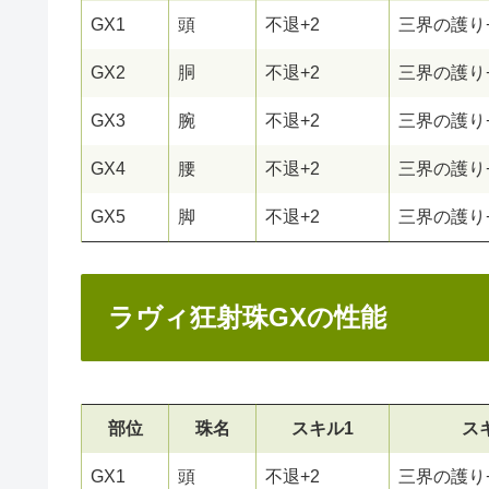
GX1
頭
不退+2
三界の護り
GX2
胴
不退+2
三界の護り
GX3
腕
不退+2
三界の護り
GX4
腰
不退+2
三界の護り
GX5
脚
不退+2
三界の護り
ラヴィ狂射珠GXの性能
部位
珠名
スキル1
ス
GX1
頭
不退+2
三界の護り