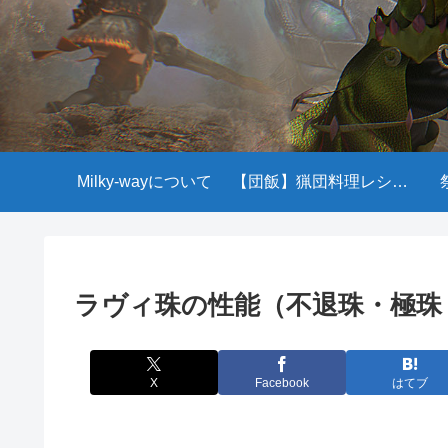
Milky-wayについて
【団飯】猟団料理レシピ一覧
ラヴィ珠の性能（不退珠・極珠
X
Facebook
はてブ