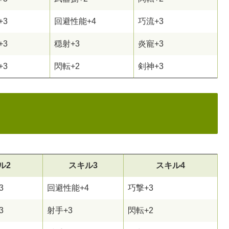
+3
回避性能+4
巧流+3
+3
穏射+3
炎寵+3
+3
閃転+2
剣神+3
ル2
スキル3
スキル4
3
回避性能+4
巧撃+3
3
射手+3
閃転+2