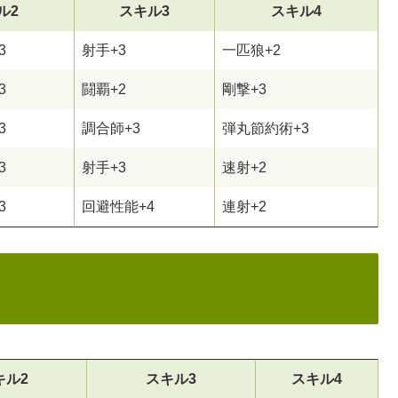
ル2
スキル3
スキル4
3
射手+3
一匹狼+2
3
闘覇+2
剛撃+3
3
調合師+3
弾丸節約術+3
3
射手+3
速射+2
3
回避性能+4
連射+2
キル2
スキル3
スキル4