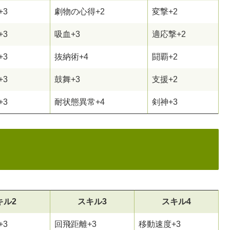
+3
劇物の心得+2
変撃+2
+3
吸血+3
適応撃+2
+3
抜納術+4
闘覇+2
+3
鼓舞+3
支援+2
+3
耐状態異常+4
剣神+3
キル2
スキル3
スキル4
+3
回飛距離+3
移動速度+3