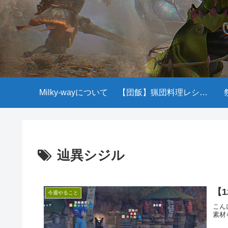
Milky-wayについて
【団飯】猟団料理レシピ一覧
辿異シジル
【1
今週やること
こん
素材