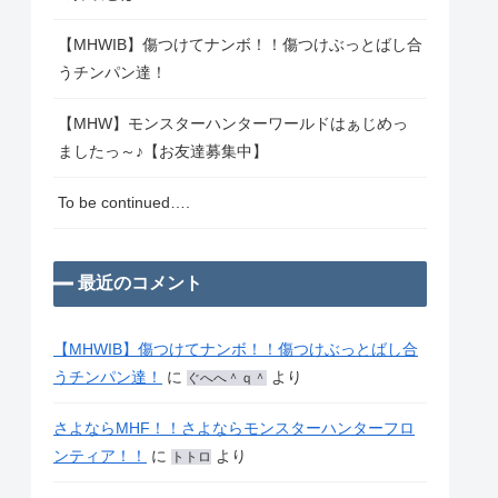
【MHWIB】傷つけてナンボ！！傷つけぶっとばし合
うチンパン達！
【MHW】モンスターハンターワールドはぁじめっ
ましたっ～♪【お友達募集中】
To be continued….
最近のコメント
【MHWIB】傷つけてナンボ！！傷つけぶっとばし合
うチンパン達！
に
より
ぐへへ＾ｑ＾
さよならMHF！！さよならモンスターハンターフロ
ンティア！！
に
より
トトロ