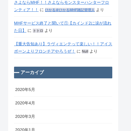
さよならMHF！！さよならモンスターハンターフロ
ンティア！！
に
より
ひかる＠ひかるMHF雑記管理人
MHFサービス終了と聞いて①【カインド2に涙が流れ
た日】
に
より
トトロ
【重大告知あり】ラヴィエンテって楽しい！！アイス
ボーンよりフロンチアやろうぜ！
に
より
Null
アーカイブ
2020年5月
2020年4月
2020年3月
2020年1月