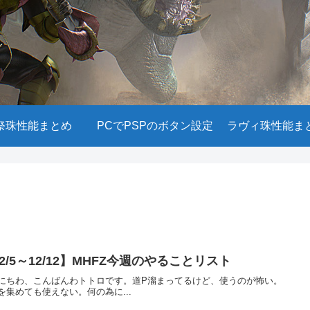
祭珠性能まとめ
PCでPSPのボタン設定
ラヴィ珠性能ま
2/5～12/12】MHFZ今週のやることリスト
にちわ、こんばんわトトロです。道P溜まってるけど、使うのが怖い。
を集めても使えない。何の為に...