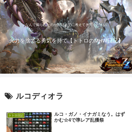
なんで煽られたのか明日までに考えてきてください
火力を捨てる勇気を持て【トトロのMHW日記】
ルコディオラ
ルコ・ガノ・イナガミなう。はず
トトロ日記
かむ☆4で準レア乱獲祭