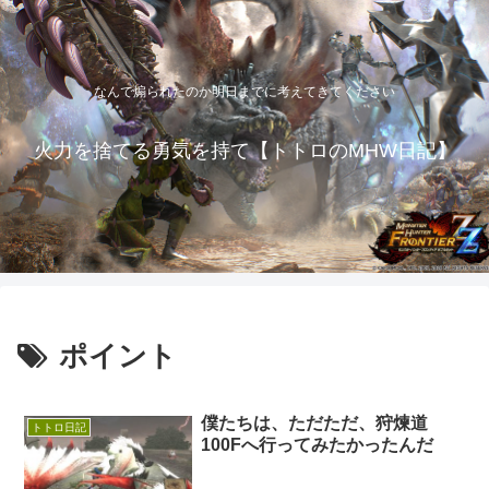
なんで煽られたのか明日までに考えてきてください
火力を捨てる勇気を持て【トトロのMHW日記】
ポイント
僕たちは、ただただ、狩煉道
トトロ日記
100Fへ行ってみたかったんだ