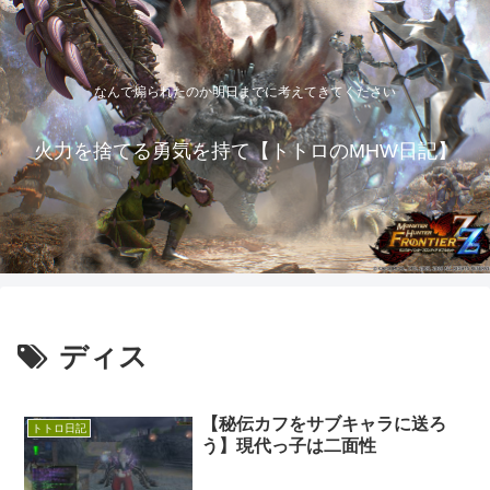
なんで煽られたのか明日までに考えてきてください
火力を捨てる勇気を持て【トトロのMHW日記】
ディス
【秘伝カフをサブキャラに送ろ
トトロ日記
う】現代っ子は二面性