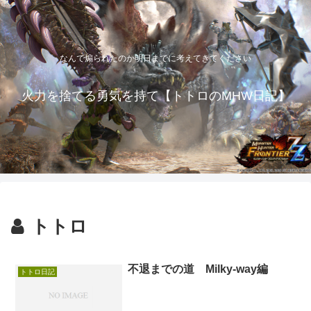
なんで煽られたのか明日までに考えてきてください
火力を捨てる勇気を持て【トトロのMHW日記】
トトロ
不退までの道 Milky-way編
トトロ日記