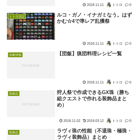
2018.11.11
トトロ
0
ルコ・ガノ・イナガミなう。はず
トトロ日記
かむ☆4で準レア乱獲祭
2018.11.11
トトロ
0
【団飯】猟団料理レシピ一覧
攻略情報
2018.11.11
トトロ
0
狩人祭で作成できるGX珠（勝ち
装飾品
組クエストで作れる装飾品まと
め）
2018.11.02
2019.03.12
トトロ
0
ラヴィ珠の性能（不退珠・極珠・
装飾品
ラヴィ装飾品）まとめ